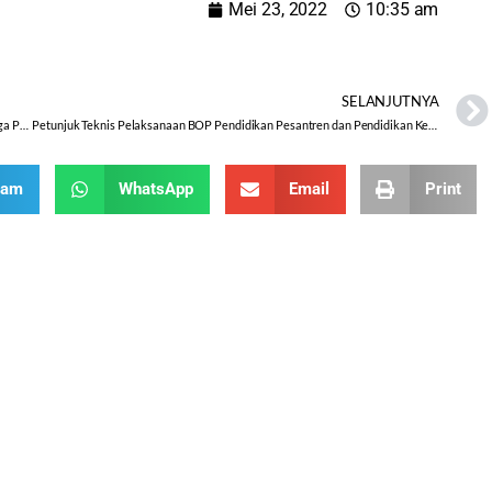
Mei 23, 2022
10:35 am
SELANJUTNYA
Informasi Bantuan Operasional Pendidikan dan Bantuan Insentif Lembaga Pendidikan Keagamaan Islam Tahun 2022
Petunjuk Teknis Pelaksanaan BOP Pendidikan Pesantren dan Pendidikan Keagamaan Islam pada Kementerian Agama RI Tahun 2022
ram
WhatsApp
Email
Print