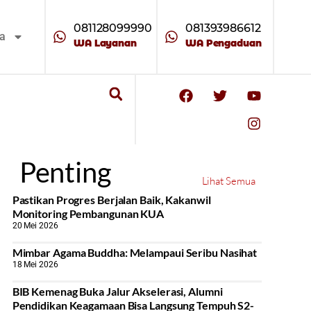
081128099990
081393986612
ta
WA Layanan
WA Pengaduan
Penting
Lihat Semua
Pastikan Progres Berjalan Baik, Kakanwil
Monitoring Pembangunan KUA
20 Mei 2026
Mimbar Agama Buddha: Melampaui Seribu Nasihat
18 Mei 2026
BIB Kemenag Buka Jalur Akselerasi, Alumni
Pendidikan Keagamaan Bisa Langsung Tempuh S2-