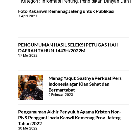
Kategori :
Informasi Penting
,
Pendidikan Diniyah Dan
Foto Kakanwil Kemenag Jateng untuk Publikasi
3 April 2023
PENGUMUMAN HASIL SELEKSI PETUGAS HAJI
DAERAH TAHUN 1443H/2022M
17 Mei 2022
Menag Yaqut: Saatnya Perkuat Pers
Indonesia agar Kian Sehat dan
Bermartabat
9 Februari 2023
Pengumuman Akhir Penyuluh Agama Kristen Non-
PNS Pengganti pada Kanwil Kemenag Prov. Jateng
Tahun 2022
30 Mei 2022