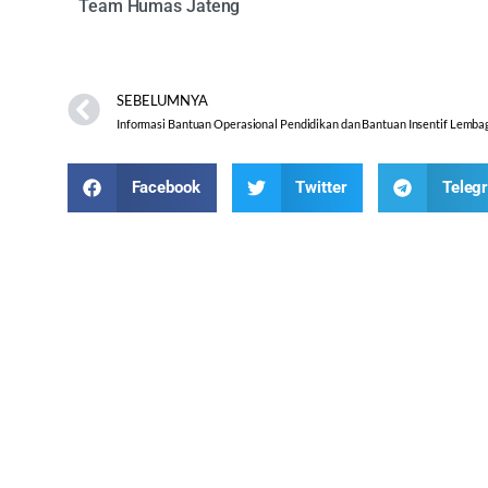
Team Humas Jateng
JUKNIS_INSENTIF_2022_DAERAH
Unduh
SEBELUMNYA
Facebook
Twitter
Teleg