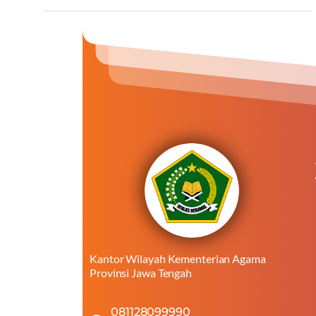
Kantor Wilayah Kementerian Agama
Provinsi Jawa Tengah
081128099990