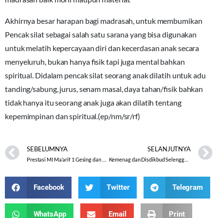
Akhirnya besar harapan bagi madrasah, untuk membumikan
Pencak silat sebagai salah satu sarana yang bisa digunakan
untuk melatih kepercayaan diri dan kecerdasan anak secara
menyeluruh, bukan hanya fisik tapi juga mental bahkan
spiritual. Didalam pencak silat seorang anak dilatih untuk adu
tanding/sabung, jurus, senam masal, daya tahan/fisik bahkan
tidak hanya itu seorang anak juga akan dilatih tentang
kepemimpinan dan spiritual.(ep/nm/sr/rf)
SEBELUMNYA
SELANJUTNYA
Prestasi MI Ma’arif 1 Gesing dan MTs Ma’arif Wadas Kandangan dalam Kejurnas Pencak Silat YTKC3
Kemenag dan Disdikbud Selenggarakan Doa Bersama untuk Kesuksesan Ujian
Facebook
Twitter
Telegram
WhatsApp
Email
Print