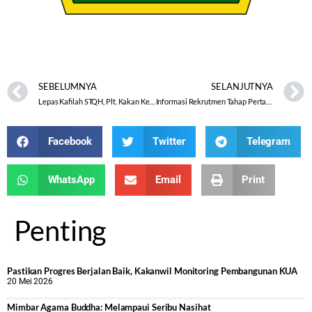
Edaran-Rekrutmen-PPIH-Tahun-2024-unsur-Perguruan-Tinggi-Ormas-
Ponpes
Download
SEBELUMNYA
SELANJUTNYA
Lepas Kafilah STQH, Plt. Kakan Kemenag Pati : Tunjukan Kemampuan Terbaik
Informasi Rekrutmen Tahap Pertama Tingkat Kanwil
Facebook
Twitter
Telegram
WhatsApp
Email
Print
Penting
Pastikan Progres Berjalan Baik, Kakanwil Monitoring Pembangunan KUA
20 Mei 2026
Mimbar Agama Buddha: Melampaui Seribu Nasihat