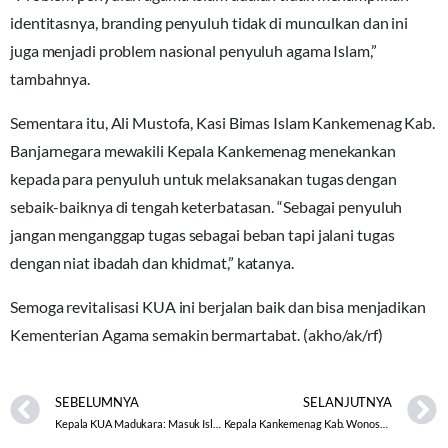
identitasnya, branding penyuluh tidak di munculkan dan ini
juga menjadi problem nasional penyuluh agama Islam,”
tambahnya.
Sementara itu, Ali Mustofa, Kasi Bimas Islam Kankemenag Kab.
Banjarnegara mewakili Kepala Kankemenag menekankan
kepada para penyuluh untuk melaksanakan tugas dengan
sebaik-baiknya di tengah keterbatasan. “Sebagai penyuluh
jangan menganggap tugas sebagai beban tapi jalani tugas
dengan niat ibadah dan khidmat,” katanya.
Semoga revitalisasi KUA ini berjalan baik dan bisa menjadikan
Kementerian Agama semakin bermartabat. (akho/ak/rf)
SEBELUMNYA
SELANJUTNYA
Kepala KUA Madukara: Masuk Islam adalah Hidayah
Kepala Kankemenag Kab. Wonosobo Sambut Silaturahmi FKPP dengan Bupati Kab. Wonosobo