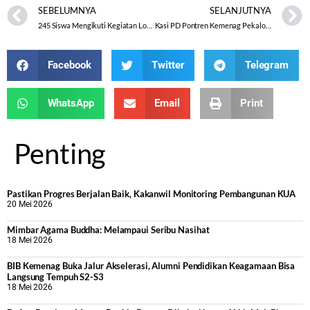
SEBELUMNYA
SELANJUTNYA
245 Siswa Mengikuti Kegiatan Lomba MAPSI SMP Tingkat Kabupaten Karanganyar
Kasi PD Pontren Kemenag Pekalongan Serahkan PIagam dan Statistik Pondok
Facebook
Twitter
Telegram
WhatsApp
Email
Print
Penting
Pastikan Progres Berjalan Baik, Kakanwil Monitoring Pembangunan KUA
20 Mei 2026
Mimbar Agama Buddha: Melampaui Seribu Nasihat
18 Mei 2026
BIB Kemenag Buka Jalur Akselerasi, Alumni Pendidikan Keagamaan Bisa
Langsung Tempuh S2-S3
18 Mei 2026