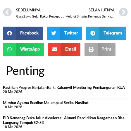
SEBELUMNYA
SELANJUTNYA
Gara Zawa Gelar Rakor Percepatan Sertifikat Tanah Wakaf & Sosialisai E-IAW
Melalui Bimwin, Kemenag Berikan Pemahaman Kehidupan Berumah Tangga Kepada Catin
Facebook
Twitter
Telegram
WhatsApp
Email
Print
Penting
Pastikan Progres Berjalan Baik, Kakanwil Monitoring Pembangunan KUA
20 Mei 2026
Mimbar Agama Buddha: Melampaui Seribu Nasihat
18 Mei 2026
BIB Kemenag Buka Jalur Akselerasi, Alumni Pendidikan Keagamaan Bisa
Langsung Tempuh S2-S3
18 Mei 2026