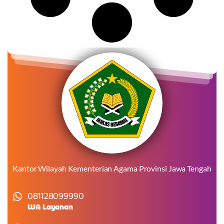
Kantor Wilayah Kementerian Agama Provinsi Jawa Tengah
081128099990
WA Layanan