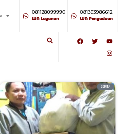
081128099990
081393986612
ta
WA Layanan
WA Pengaduan
BERITA