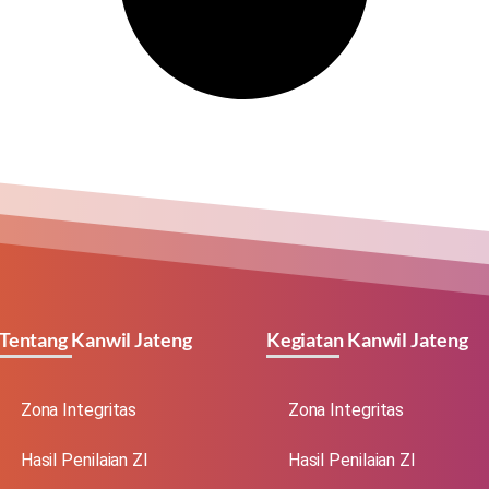
Tentang Kanwil Jateng
Kegiatan Kanwil Jateng
Zona Integritas
Zona Integritas
Hasil Penilaian ZI
Hasil Penilaian ZI