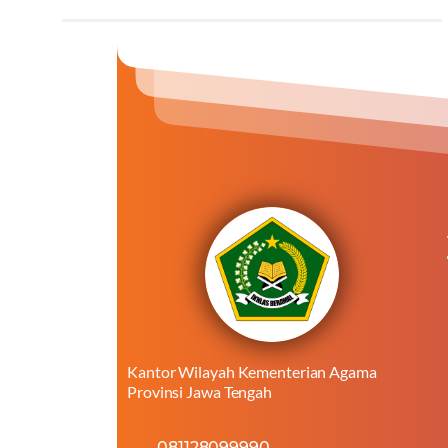
Kantor Wilayah Kementerian Agama
Provinsi Jawa Tengah
081128099990