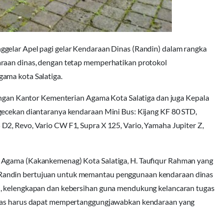
gelar Apel pagi gelar Kendaraan Dinas (Randin) dalam rangka
araan dinas, dengan tetap memperhatikan protokol
ama kota Salatiga.
kungan Kantor Kementerian Agama Kota Salatiga dan juga Kepala
gecekan diantaranya kendaraan Mini Bus: Kijang KF 80 STD,
D2, Revo, Vario CW F1, Supra X 125, Vario, Yamaha Jupiter Z,
 Agama (Kakankemenag) Kota Salatiga, H. Taufiqur Rahman yang
Randin bertujuan untuk memantau penggunaan kendaraan dinas
n, kelengkapan dan kebersihan guna mendukung kelancaran tugas
inas harus dapat mempertanggungjawabkan kendaraan yang