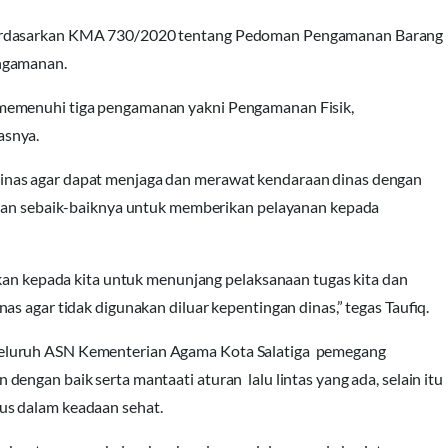
 berdasarkan KMA 730/2020 tentang Pedoman Pengamanan Barang
engamanan.
memenuhi tiga pengamanan yakni Pengamanan Fisik,
asnya.
inas agar dapat menjaga dan merawat kendaraan dinas dengan
akan sebaik-baiknya untuk memberikan pelayanan kepada
akan kepada kita untuk menunjang pelaksanaan tugas kita dan
s agar tidak digunakan diluar kepentingan dinas,” tegas Taufiq.
seluruh ASN Kementerian Agama Kota Salatiga pemegang
engan baik serta mantaati aturan lalu lintas yang ada, selain itu
us dalam keadaan sehat.