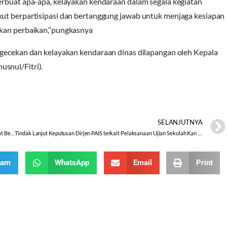
erbuat apa-apa, kelayakan kendaraan dalam segala kegiatan
kut berpartisipasi dan bertanggung jawab untuk menjaga kesiapan
ukan perbaikan,”pungkasnya
engecekan dan kelayakan kendaraan dinas dilapangan oleh Kepala
snul/Fitri).
SELANJUTNYA
Tim Kanwil Kemenag Provinsi Jawa Tengah Kunjungi Desa Toleransi Umat Beragama Kabupaten Wonosobo
Tindak Lanjut Keputusan Dirjen PAIS terkait Pelaksanaan Ujian Sekolah Kan Kemenag Wonosobo
ram
WhatsApp
Email
Print