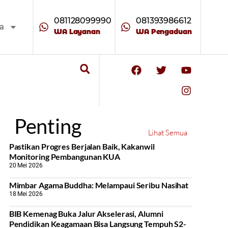
081128099990
081393986612
ta
WA Layanan
WA Pengaduan
Penting
Lihat Semua
Pastikan Progres Berjalan Baik, Kakanwil
Monitoring Pembangunan KUA
20 Mei 2026
Mimbar Agama Buddha: Melampaui Seribu Nasihat
18 Mei 2026
BIB Kemenag Buka Jalur Akselerasi, Alumni
Pendidikan Keagamaan Bisa Langsung Tempuh S2-