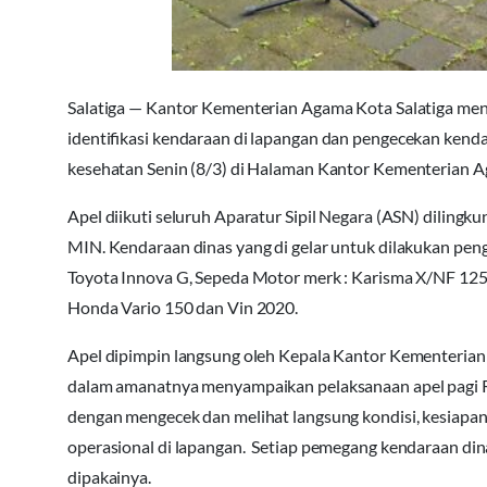
Salatiga — Kantor Kementerian Agama Kota Salatiga meng
identifikasi kendaraan di lapangan dan pengecekan kend
kesehatan Senin (8/3) di Halaman Kantor Kementerian Ag
Apel diikuti seluruh Aparatur Sipil Negara (ASN) diling
MIN. Kendaraan dinas yang di gelar untuk dilakukan pen
Toyota Innova G, Sepeda Motor merk : Karisma X/NF 125 
Honda Vario 150 dan Vin 2020.
Apel dipimpin langsung oleh Kepala Kantor Kementerian
dalam amanatnya menyampaikan pelaksanaan apel pagi 
dengan mengecek dan melihat langsung kondisi, kesiapa
operasional di lapangan. Setiap pemegang kendaraan d
dipakainya.