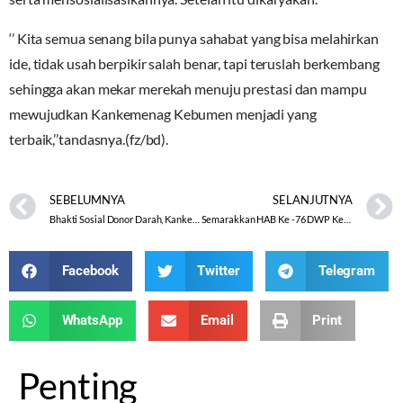
‘’ Kita semua senang bila punya sahabat yang bisa melahirkan
ide, tidak usah berpikir salah benar, tapi teruslah berkembang
sehingga akan mekar merekah menuju prestasi dan mampu
mewujudkan Kankemenag Kebumen menjadi yang
terbaik,’’tandasnya.(fz/bd).
SEBELUMNYA
SELANJUTNYA
Bhakti Sosial Donor Darah, Kankemenag Kab. Wonosobo Kumpulkan 108 Kantong Darah
Semarakkan HAB Ke -76 DWP Kemenag Kab. Temanggung Adakan Lomba dan Anjang Sana
Facebook
Twitter
Telegram
WhatsApp
Email
Print
Penting