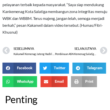
pelayanan terbaik kepada masyarakat. “Saya siap mendukung
Kankemenag Kota Salatiga membangun zona integritas menuju
WBK dan WBBM. Terus majeng, jangan lelah, semoga menjadi
berkah,” pesan Kakanwil dalam video tersebut. (Humas/Fitri-
Khusnul)
SEBELUMNYA
SELANJUTNYA
Kakanwil Kemenag Jateng Hadiri Pembinaan ASN oleh Sekjen Kemenag RI
Pembinaan ASN Kemenag Salatiga oleh Sekjen Kemenag RI
Facebook
Twitter
Telegram
WhatsApp
Email
Print
Penting