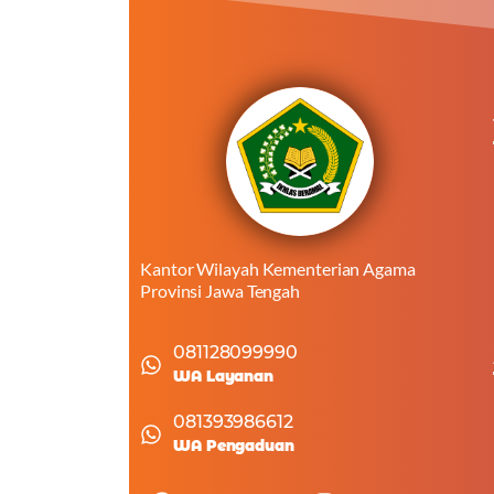
Kantor Wilayah Kementerian Agama
Provinsi Jawa Tengah
081128099990
WA Layanan
081393986612
WA Pengaduan