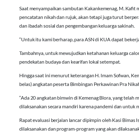
Saat menyampaikan sambutan Kakankemenag, M. Kafit 
pencatatan nikah dan rujuk, akan tetapi juga turut berpe
dan ibadah sosial dan pengembangan keluarga sakinah.
“Untuk itu kami berharap, para ASN di KUA dapat bekerja 
Tambahnya, untuk mewujudkan ketahanan keluarga calon 
pendekatan budaya dan kearifan lokal setempat.
Hingga saat ini menurut keterangan H. Imam Sofwan, Ke
belas) angkatan peserta Bimbingan Perkawinan Pra Nika
“Ada 20 angkatan bimwin di Kemenag Blora, yang telah 
dilaksanakan secara mandiri karena pandemi dan untuk
Rapat evaluasi berjalan lancar dipimpin oleh Kasi Bimas 
dilaksanakan dan program-program yang akan dilaksanaka