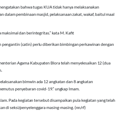
mengatakan bahwa tugas KUA tidak hanya melaksanakan
ran dalam pembinaan masjid, pelaksanaan zakat, wakaf, baitul maal
maksimal dan berintegritas.” kata M. Kafit
pengantin (catin) perlu diberikan bimbingan perkawinan dengan
menterian Agama Kabupaten Blora telah menyelesaikan 12 (dua
h.
melaksanakan bimwin ada 12 angkatan dan 8 angkatan
 memutus penyebaran covid-19.” ungkap Imam.
Islam. Pada kegiatan tersebut disampaikan pula kegiatan yang telah
n di seksi/penyelenggara masing-masing. (nn/rf)