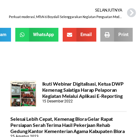
SELANJUTNYA
Perkuat moderasi, MTsN 6 Boyolali Selenggarakan Kegiatan Penguatan Moderasi Beragama bagi tenaga Pendidik dan Kependidikan
ram
WhatsApp
Email
Print
Ikuti Webinar Digitalisasi, Ketua DWP
Kemenag Salatiga Harap Pelaporan
Kegiatan Melalui Aplikasi E-Reporting
15 Desember 2022
Selesai Lebih Cepat, Kemenag Blora Gelar Rapat
Persiapan Serah Terima Hasil Pekerjaan Rehab
Gedung Kantor Kementerian Agama Kabupaten Blora
25 Agustus 2023