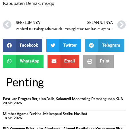
Kabupaten Demak. ms/qq
SEBELUMNYA
SELANJUTNYA
Pandemi Tak Halangi Min 2 Sukoharjo Galang Dana Peduli Bencana
Meningkatkan Kualitas Pelayanan pada Masyarakat
Facebook
Twitter
Telegram
WhatsApp
Email
Print
Penting
Pastikan Progres Berjalan Baik, Kakanwil Monitoring Pembangunan KUA
20 Mei 2026
Mimbar Agama Buddha: Melampaui Seribu Nasihat
18 Mei 2026
BIB Kemenag Buka Jalur Akselerasi, Alumni Pendidikan Keagamaan Bisa