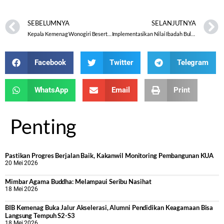
SEBELUMNYA
SELANJUTNYA
Kepala Kemenag Wonogiri Beserta Pejabat Ikuti Open House Bupati
Implementasikan Nilai Ibadah Bulan Ramadan
Facebook
Twitter
Telegram
WhatsApp
Email
Print
Penting
Pastikan Progres Berjalan Baik, Kakanwil Monitoring Pembangunan KUA
20 Mei 2026
Mimbar Agama Buddha: Melampaui Seribu Nasihat
18 Mei 2026
BIB Kemenag Buka Jalur Akselerasi, Alumni Pendidikan Keagamaan Bisa
Langsung Tempuh S2-S3
18 Mei 2026