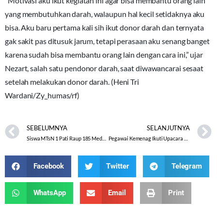
“Motivasi aku ikut kegiatan ini agar bisa membantu orang lain
yang membutuhkan darah, walaupun hal kecil setidaknya aku
bisa. Aku baru pertama kali sih ikut donor darah dan ternyata
gak sakit pas ditusuk jarum, tetapi perasaan aku senang banget
karena sudah bisa membantu orang lain dengan cara ini,” ujar
Nezart, salah satu pendonor darah, saat diwawancarai sesaat
setelah melakukan donor darah. (Heni Tri
Wardani/Zy_humas/rf)
SEBELUMNYA
SELANJUTNYA
Siswa MTsN 1 Pati Raup 185 Medali di Ajang Singapore Science Olympiad
Pegawai Kemenag Ikuti Upacara Hari Jadi Kabupaten Demak ke-519
Facebook
Twitter
Telegram
WhatsApp
Email
Print