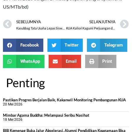
US/MTb/bd)
SEBELUMNYA
SELANJUTNYA
Kasubbag Tata Usaha Lepas Siswa PPL SMK Setiabudhi
KUA Kaliori Kagumi Perjuangan dan Keikhlasan Guru TPQ
Facebook
Twitter
Telegram
WhatsApp
Email
Print
Penting
Pastikan Progres Berjalan Baik, Kakanwil Monitoring Pembangunan KUA
20 Mei 2026
Mimbar Agama Buddha: Melampaui Seribu Nasihat
18 Mei 2026
BIB Kemenag Buka Jalur Akselerasi, Alumni Pendidikan Keagamaan Bisa