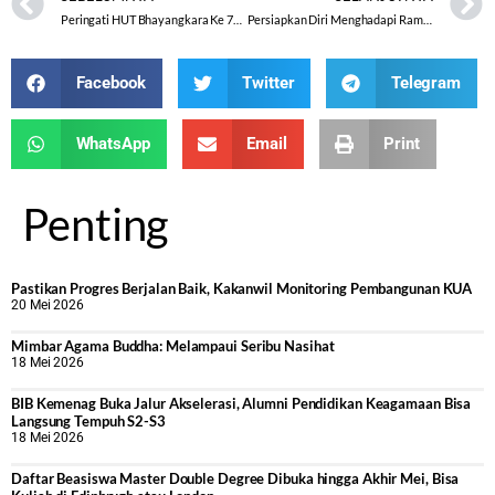
Peringati HUT Bhayangkara Ke 72, Polresta dan Kemenag Gelar Lomba Menghafal Ayat Suci Al-Qur’an
Persiapkan Diri Menghadapi Ramadhan
Facebook
Twitter
Telegram
WhatsApp
Email
Print
Penting
Pastikan Progres Berjalan Baik, Kakanwil Monitoring Pembangunan KUA
20 Mei 2026
Mimbar Agama Buddha: Melampaui Seribu Nasihat
18 Mei 2026
BIB Kemenag Buka Jalur Akselerasi, Alumni Pendidikan Keagamaan Bisa
Langsung Tempuh S2-S3
18 Mei 2026
Daftar Beasiswa Master Double Degree Dibuka hingga Akhir Mei, Bisa