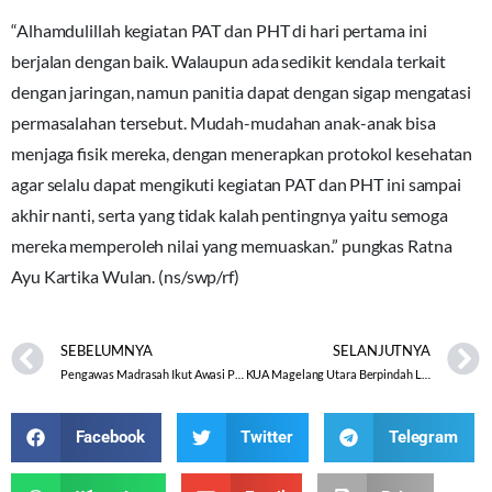
“Alhamdulillah kegiatan PAT dan PHT di hari pertama ini
berjalan dengan baik. Walaupun ada sedikit kendala terkait
dengan jaringan, namun panitia dapat dengan sigap mengatasi
permasalahan tersebut. Mudah-mudahan anak-anak bisa
menjaga fisik mereka, dengan menerapkan protokol kesehatan
agar selalu dapat mengikuti kegiatan PAT dan PHT ini sampai
akhir nanti, serta yang tidak kalah pentingnya yaitu semoga
mereka memperoleh nilai yang memuaskan.” pungkas Ratna
Ayu Kartika Wulan. (ns/swp/rf)
SEBELUMNYA
SELANJUTNYA
Pengawas Madrasah Ikut Awasi Pembelajaran Kontekstual Manasik Haji
KUA Magelang Utara Berpindah Lokasi Layananya Di Blok B 11 No. 5 Perum Depkes Kota Magelang
Facebook
Twitter
Telegram