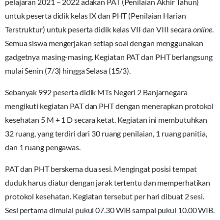
pelajaran 2021 – 2022 adakan PAT (Penilaian Akhir Tahun)
untuk peserta didik kelas IX dan PHT (Penilaian Harian
Terstruktur) untuk peserta didik kelas VII dan VIII secara
online
.
Semua siswa mengerjakan setiap soal dengan menggunakan
gadgetnya masing-masing. Kegiatan PAT dan PHT berlangsung
mulai Senin (7/3) hingga Selasa (15/3).
Sebanyak 992 peserta didik MTs Negeri 2 Banjarnegara
mengikuti kegiatan PAT dan PHT dengan menerapkan protokol
kesehatan 5 M + 1 D secara ketat. Kegiatan ini membutuhkan
32 ruang, yang terdiri dari 30 ruang penilaian, 1 ruang panitia,
dan 1 ruang pengawas.
PAT dan PHT berskema dua sesi. Mengingat posisi tempat
duduk harus diatur dengan jarak tertentu dan memperhatikan
protokol kesehatan. Kegiatan tersebut per hari dibuat 2 sesi.
Sesi pertama dimulai pukul 07.30 WIB sampai pukul 10.00 WIB.