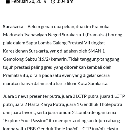
Februari 20, 2019
3:04 am
Surakarta
– Belum genap dua pekan, dua tim Pramuka
Madrasah Tsanawiyah Negeri Surakarta 1 (Pramatsa) borong
piala dalam Sapta Lomba Galang Prestasi VII tingkat
Karesidenan Surakarta, yang diadakan oleh SMAN 1
Gemolong, Sabtu (16/2) kemarin. Tidak tanggung-tanggung
tujuh prestasi paling gres yang ditorehkan kembali oleh
Pramatsa itu, diraih pada satu even yang digelar secara
maraton hanya dalam satu hari, diluar Kota Surakarta.
Juara 1 news presenter putra, juara 2 LCTP putra, juara 1 LCTP
putri,juara 2 Hasta Karya Putra, juara 1 Gendhuk Thole putra
dan juara favorit, serta juara umum 2. Lomba dengan tema
“Explore Your Passion” itu mempertandingkan tujuh cabang
lomba yaitu PBB, Genduk Thole (pa/pi), LCTP (pa/pi), Hasta