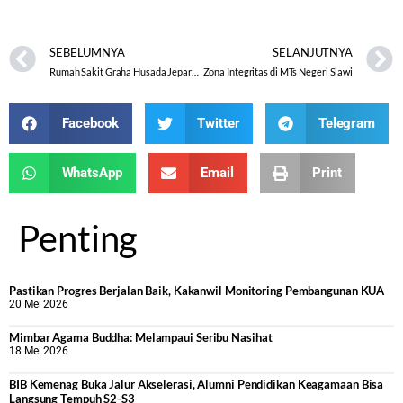
SEBELUMNYA
SELANJUTNYA
Rumah Sakit Graha Husada Jepara Gandeng Pokjaluh Berikan Binrohtal
Zona Integritas di MTs Negeri Slawi
Facebook
Twitter
Telegram
WhatsApp
Email
Print
Penting
Pastikan Progres Berjalan Baik, Kakanwil Monitoring Pembangunan KUA
20 Mei 2026
Mimbar Agama Buddha: Melampaui Seribu Nasihat
18 Mei 2026
BIB Kemenag Buka Jalur Akselerasi, Alumni Pendidikan Keagamaan Bisa
Langsung Tempuh S2-S3