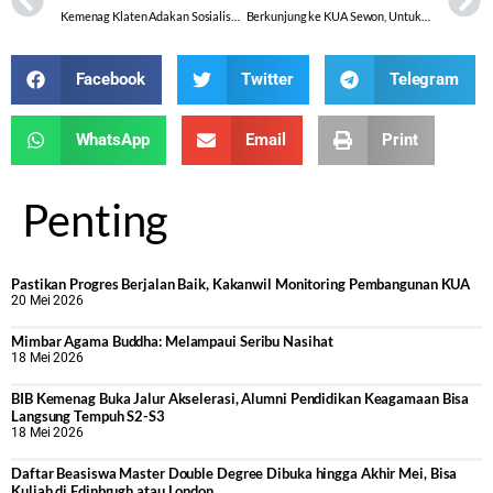
Kemenag Klaten Adakan Sosialisasi Percepatan Sertifikasi Tanah Wakaf
Berkunjung ke KUA Sewon, Untuk Belajar Revitalisasi KUA
Facebook
Twitter
Telegram
WhatsApp
Email
Print
Penting
Pastikan Progres Berjalan Baik, Kakanwil Monitoring Pembangunan KUA
20 Mei 2026
Mimbar Agama Buddha: Melampaui Seribu Nasihat
18 Mei 2026
BIB Kemenag Buka Jalur Akselerasi, Alumni Pendidikan Keagamaan Bisa
Langsung Tempuh S2-S3
18 Mei 2026
Daftar Beasiswa Master Double Degree Dibuka hingga Akhir Mei, Bisa
Kuliah di Edinbrugh atau London