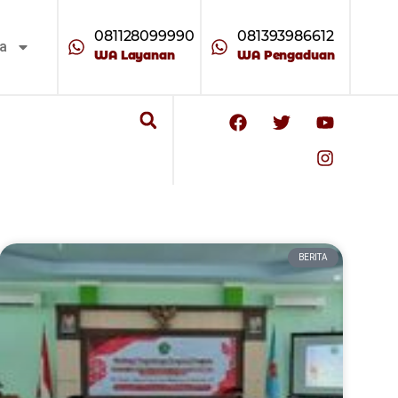
081128099990
081393986612
ta
WA Layanan
WA Pengaduan
BERITA