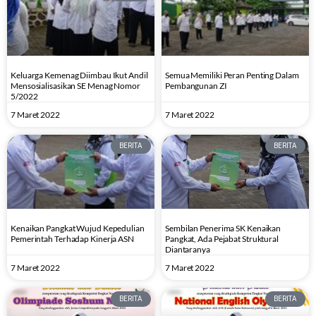
Keluarga Kemenag Diimbau Ikut Andil
Semua Memiliki Peran Penting Dalam
Mensosialisasikan SE Menag Nomor
Pembangunan ZI
5/2022
7 Maret 2022
7 Maret 2022
BERITA
BERITA
Kenaikan Pangkat Wujud Kepedulian
Sembilan Penerima SK Kenaikan
Pemerintah Terhadap Kinerja ASN
Pangkat, Ada Pejabat Struktural
Diantaranya
7 Maret 2022
7 Maret 2022
BERITA
BERITA