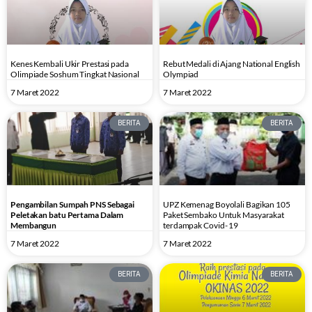
Kenes Kembali Ukir Prestasi pada
Rebut Medali di Ajang National English
Olimpiade Soshum Tingkat Nasional
Olympiad
7 Maret 2022
7 Maret 2022
BERITA
BERITA
Pengambilan
Sumpah PNS Sebagai
UPZ Kemenag Boyolali Bagikan 105
Peletakan
batu
Pertama
Dalam
Paket Sembako Untuk Masyarakat
Membangun
terdampak Covid- 19
7 Maret 2022
7 Maret 2022
BERITA
BERITA