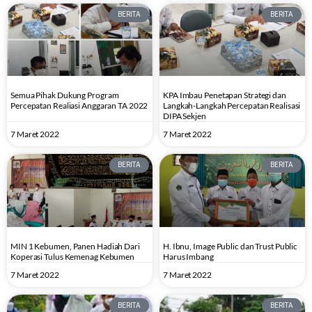
BERITA
BERITA
Semua Pihak Dukung Program
KPA Imbau Penetapan Strategi dan
Percepatan Realiasi Anggaran TA 2022
Langkah-Langkah Percepatan Realisasi
DIPA Sekjen
7 Maret 2022
7 Maret 2022
BERITA
BERITA
MIN 1 Kebumen, Panen Hadiah Dari
H. Ibnu, Image Public dan Trust Public
Koperasi Tulus Kemenag Kebumen
Harus Imbang
7 Maret 2022
7 Maret 2022
BERITA
BERITA