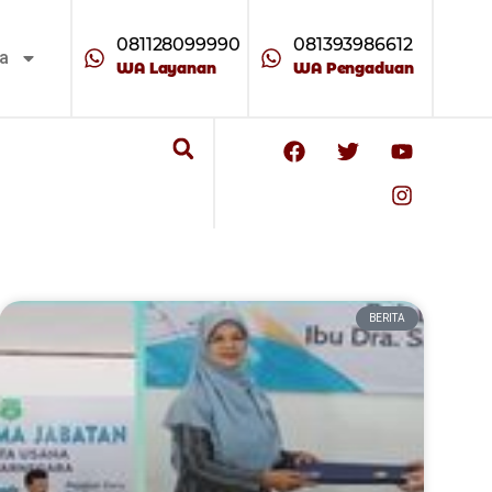
081128099990
081393986612
ta
WA Layanan
WA Pengaduan
BERITA