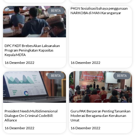
P4GN Sosialisasi bahaya penggunaan
BERITA
NARKOBA di MAN Karanganyar
DPC FKDT Brebes Akan Laksanakan
Program Peningkatan Kapasitas
Kepala MDTA
16 Desember 2022
16 Desember 2022
BERITA
BERITA
President Needs Multidimensional
Guru PAK Berperan Penting Tanamkan
Dialogue On Criminal Code Bill:
Moderasi Beragama dan Kerukunan
Alliance
Umat
16 Desember 2022
16 Desember 2022