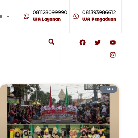
081128099990
081393986612
ta
WA Layanan
WA Pengaduan
BERITA