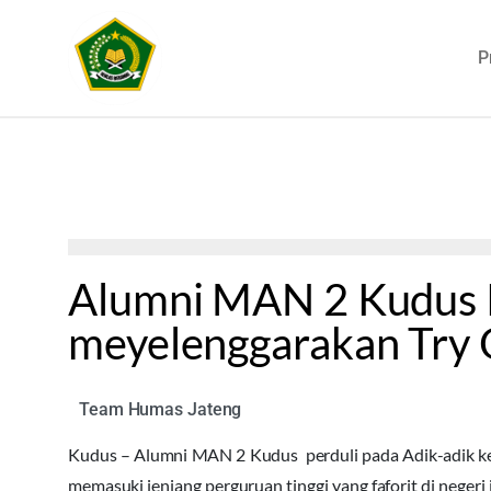
P
Alumni MAN 2 Kudus 
meyelenggarakan Tr
Team Humas Jateng
Kudus – Alumni MAN 2 Kudus perduli pada Adik-adik k
memasuki jenjang perguruan tinggi yang faforit di negeri