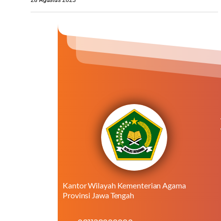
Kantor Wilayah Kementerian Agama
Provinsi Jawa Tengah