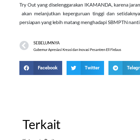
Try Out yang diselenggarakan IKAMANDA, karena jarang
akan melanjutkan keperguruan tinggi dan setidakny
persiapan yang lebih matang menghadapi SBMPTN nanti. 
SEBELUMNYA
Gubernur Apresiasi Kreasi dan Inovasi Pesantren Ell Firdaus
Facebook
Twitter
Teleg
Terkait