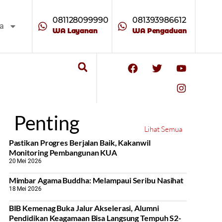
081128099990
081393986612
ta
WA Layanan
WA Pengaduan
Penting
Lihat Semua
Pastikan Progres Berjalan Baik, Kakanwil
Monitoring Pembangunan KUA
20 Mei 2026
Mimbar Agama Buddha: Melampaui Seribu Nasihat
18 Mei 2026
BIB Kemenag Buka Jalur Akselerasi, Alumni
Pendidikan Keagamaan Bisa Langsung Tempuh S2-