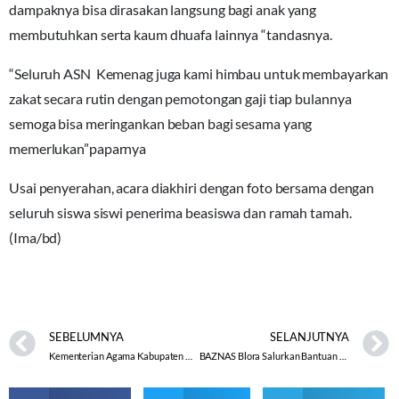
dampaknya bisa dirasakan langsung bagi anak yang
membutuhkan serta kaum dhuafa lainnya “tandasnya.
“Seluruh ASN Kemenag juga kami himbau untuk membayarkan
zakat secara rutin dengan pemotongan gaji tiap bulannya
semoga bisa meringankan beban bagi sesama yang
memerlukan”paparnya
Usai penyerahan, acara diakhiri dengan foto bersama dengan
seluruh siswa siswi penerima beasiswa dan ramah tamah.
(Ima/bd)
SEBELUMNYA
SELANJUTNYA
Kementerian Agama Kabupaten Wonosobo Gelar Aperl Kendaraan Tanda Tertib BMN
BAZNAS Blora Salurkan Bantuan Untuk Siswa Miskin Dan Pembangunan Masjid