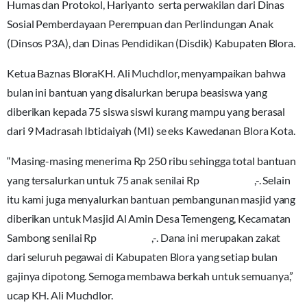
Humas dan Protokol, Hariyanto serta perwakilan dari Dinas
Sosial Pemberdayaan Perempuan dan Perlindungan Anak
(Dinsos P3A), dan Dinas Pendidikan (Disdik) Kabupaten Blora.
Ketua Baznas BloraKH. Ali Muchdlor, menyampaikan bahwa
bulan ini bantuan yang disalurkan berupa beasiswa yang
diberikan kepada 75 siswa siswi kurang mampu yang berasal
dari 9 Madrasah Ibtidaiyah (MI) se eks Kawedanan Blora Kota.
“Masing-masing menerima Rp 250 ribu sehingga total bantuan
yang tersalurkan untuk 75 anak senilai Rp
18.750.000
,-. Selain
itu kami juga menyalurkan bantuan pembangunan masjid yang
diberikan untuk Masjid Al Amin Desa Temengeng, Kecamatan
Sambong senilai Rp
25.000.000
,-. Dana ini merupakan zakat
dari seluruh pegawai di Kabupaten Blora yang setiap bulan
gajinya dipotong. Semoga membawa berkah untuk semuanya,”
ucap KH. Ali Muchdlor.