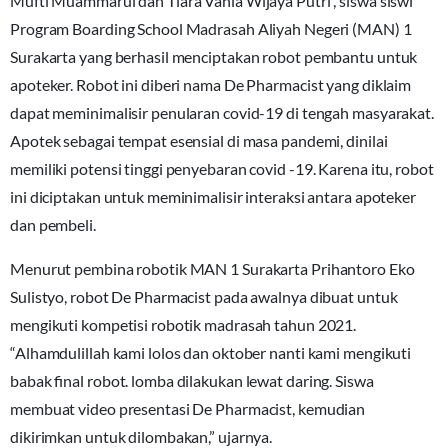
Mufti Muammarul dan Tiara Vania Wijaya Putri , siswa siswi
Program Boarding School Madrasah Aliyah Negeri (MAN) 1
Surakarta yang berhasil menciptakan robot pembantu untuk
apoteker. Robot ini diberi nama De Pharmacist yang diklaim
dapat meminimalisir penularan covid-19 di tengah masyarakat.
Apotek sebagai tempat esensial di masa pandemi, dinilai
memiliki potensi tinggi penyebaran covid -19. Karena itu, robot
ini diciptakan untuk meminimalisir interaksi antara apoteker
dan pembeli.
Menurut pembina robotik MAN 1 Surakarta Prihantoro Eko
Sulistyo, robot De Pharmacist pada awalnya dibuat untuk
mengikuti kompetisi robotik madrasah tahun 2021.
“Alhamdulillah kami lolos dan oktober nanti kami mengikuti
babak final robot. lomba dilakukan lewat daring. Siswa
membuat video presentasi De Pharmacist, kemudian
dikirimkan untuk dilombakan,” ujarnya.