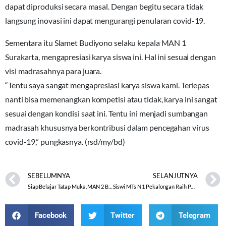
dapat diproduksi secara masal. Dengan begitu secara tidak
langsung inovasi ini dapat mengurangi penularan covid-19.
Sementara itu Slamet Budiyono selaku kepala MAN 1
Surakarta, mengapresiasi karya siswa ini. Hal ini sesuai dengan
visi madrasahnya para juara.
“Tentu saya sangat mengapresiasi karya siswa kami. Terlepas
nanti bisa memenangkan kompetisi atau tidak, karya ini sangat
sesuai dengan kondisi saat ini. Tentu ini menjadi sumbangan
madrasah khususnya berkontribusi dalam pencegahan virus
covid-19,” pungkasnya. (rsd/my/bd)
SEBELUMNYA
SELANJUTNYA
Siap Belajar Tatap Muka, MAN 2 Banjarnegara Sukses Gelar PTMT Hari Pertama
Siswi MTs N 1 Pekalongan Raih Perunggu di Kejuaraan Renang PRSI Cup I 2021
Facebook
Twitter
Telegram