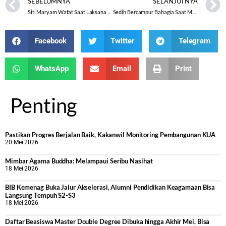
SEBELUMNYA
SELANJUTNYA
Siti Maryam Wafat Saat Laksanakan Umrah Sunnah
Sedih Bercampur Bahagia Saat Melepas Calon Jamaah Haji
Facebook
Twitter
Telegram
WhatsApp
Email
Print
Penting
Pastikan Progres Berjalan Baik, Kakanwil Monitoring Pembangunan KUA
20 Mei 2026
Mimbar Agama Buddha: Melampaui Seribu Nasihat
18 Mei 2026
BIB Kemenag Buka Jalur Akselerasi, Alumni Pendidikan Keagamaan Bisa
Langsung Tempuh S2-S3
18 Mei 2026
Daftar Beasiswa Master Double Degree Dibuka hingga Akhir Mei, Bisa