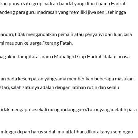
pkan punya satu grup hadrah handal yang diberi nama Hadrah
ndeng para guru madrasah yang memiliki jiwa seni, sehingga
andiri, tidak mengandalkan pemain atau penyanyi dari luar, bisa
mi maupun keluarga, “terang Fatah.
ag akan tampil atas nama Mubaligh Grup Hadrah dalam nuasa
khan pada kesempatan yang sama memberikan beberapa masukan
tari, salah satunya adalah dengan latihan rutin dan selalu
idak mengapa sesekali mengundang guru/tutor yang melatih para
i minggu depan harus sudah mulai latihan, dikatakanya seminggu