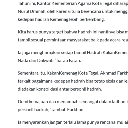
Tahun ini, Kantor Kementerian Agama Kota Tegal dihara
Nurul Ummah, oleh karena itu ia berencana untuk mengga
kedepan hadrah Kemenag lebih berkembang.
Kita harus punya target bahwa hadrah ini nantinya bisa m
tampil sesuai permintaan masyarakat baik pada acara res
Ia juga mengharapkan setiap tampil Hadrah KakanKemen
Nada dan Dakwah, “harap Fatah.
Sementara itu, KakanKemenag Kota Tegal, Akhmad Far
terkait bagaimana kedepan hadrah bisa tetap eksis dan les
diadakan konsolidasi antar personil hadrah.
Demi kemajuan dan menambah semangat dalam latihan, t
personil hadrah, “tambah Farkhan
Ia menyarankan jangan terlalu lama punya rencana, mula