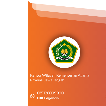
Kantor Wilayah Kementerian Agama
Provinsi Jawa Tengah
081128099990
WA Layanan