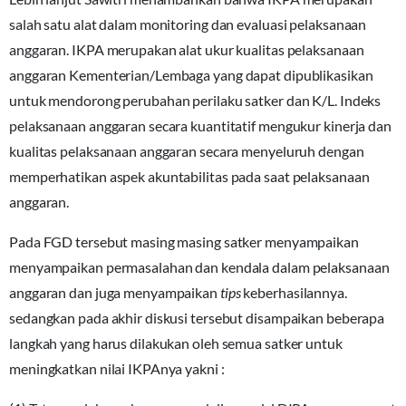
salah satu alat dalam monitoring dan evaluasi pelaksanaan
anggaran. IKPA merupakan alat ukur kualitas pelaksanaan
anggaran Kementerian/Lembaga yang dapat dipublikasikan
untuk mendorong perubahan perilaku satker dan K/L. Indeks
pelaksanaan anggaran secara kuantitatif mengukur kinerja dan
kualitas pelaksanaan anggaran secara menyeluruh dengan
memperhatikan aspek akuntabilitas pada saat pelaksanaan
anggaran.
Pada FGD tersebut masing masing satker menyampaikan
menyampaikan permasalahan dan kendala dalam pelaksanaan
anggaran dan juga menyampaikan
tips
keberhasilannya.
sedangkan pada akhir diskusi tersebut disampaikan beberapa
langkah yang harus dilakukan oleh semua satker untuk
meningkatkan nilai IKPAnya yakni :