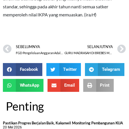
standar, sehingga pada akhir tahun nanti semua satker
memperoleh nilai IKPA yang memuaskan. (ira/rf)
SEBELUMNYA
SELANJUTNYA
FGD Pengelolaan Anggaran Adalah Upaya Untuk Wujudkan Peningkatan Nilai IKPA Satker
GURU MADRASAH DI BREBES MENDAPAT HADIAH UMROH GRATIS
Facebook
Twitter
Telegram
WhatsApp
Email
Print
Penting
Pastikan Progres Berjalan Baik, Kakanwil Monitoring Pembangunan KUA
20 Mei 2026