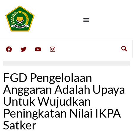
FGD Pengelolaan
Anggaran Adalah Upaya
Untuk Wujudkan
Peningkatan Nilai IKPA
Satker