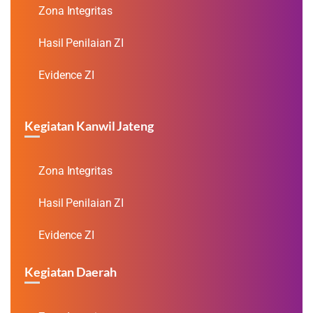
Zona Integritas
Hasil Penilaian ZI
Evidence ZI
Kegiatan Kanwil Jateng
Zona Integritas
Hasil Penilaian ZI
Evidence ZI
Kegiatan Daerah