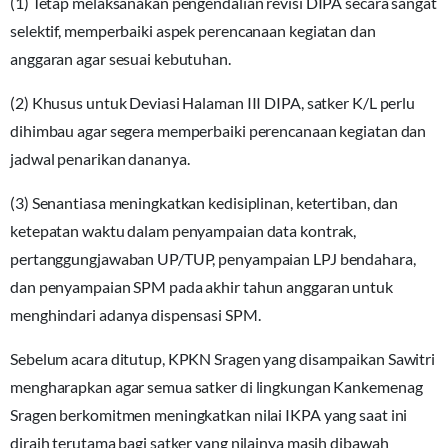
(1) Tetap melaksanakan pengendalian revisi DIPA secara sangat
selektif, memperbaiki aspek perencanaan kegiatan dan
anggaran agar sesuai kebutuhan.
(2) Khusus untuk Deviasi Halaman III DIPA, satker K/L perlu
dihimbau agar segera memperbaiki perencanaan kegiatan dan
jadwal penarikan dananya.
(3) Senantiasa meningkatkan kedisiplinan, ketertiban, dan
ketepatan waktu dalam penyampaian data kontrak,
pertanggungjawaban UP/TUP, penyampaian LPJ bendahara,
dan penyampaian SPM pada akhir tahun anggaran untuk
menghindari adanya dispensasi SPM.
Sebelum acara ditutup, KPKN Sragen yang disampaikan Sawitri
mengharapkan agar semua satker di lingkungan Kankemenag
Sragen berkomitmen meningkatkan nilai IKPA yang saat ini
diraih terutama bagi satker yang nilainya masih dibawah