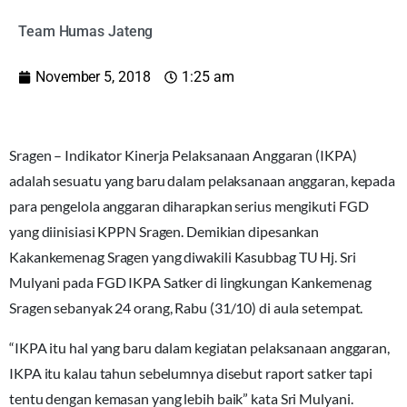
Team Humas Jateng
November 5, 2018
1:25 am
Sragen – Indikator Kinerja Pelaksanaan Anggaran (IKPA)
adalah sesuatu yang baru dalam pelaksanaan anggaran, kepada
para pengelola anggaran diharapkan serius mengikuti FGD
yang diinisiasi KPPN Sragen. Demikian dipesankan
Kakankemenag Sragen yang diwakili Kasubbag TU Hj. Sri
Mulyani pada FGD IKPA Satker di lingkungan Kankemenag
Sragen sebanyak 24 orang, Rabu (31/10) di aula setempat.
“IKPA itu hal yang baru dalam kegiatan pelaksanaan anggaran,
IKPA itu kalau tahun sebelumnya disebut raport satker tapi
tentu dengan kemasan yang lebih baik” kata Sri Mulyani.