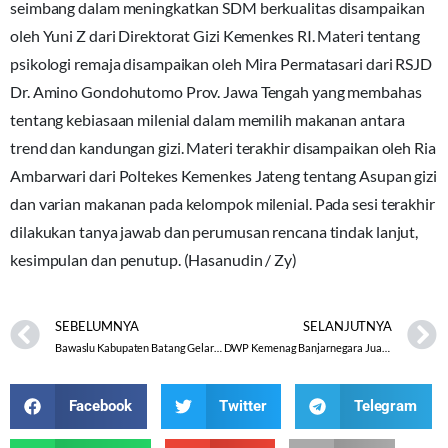
seimbang dalam meningkatkan SDM berkualitas disampaikan
oleh Yuni Z dari Direktorat Gizi Kemenkes RI. Materi tentang
psikologi remaja disampaikan oleh Mira Permatasari dari RSJD
Dr. Amino Gondohutomo Prov. Jawa Tengah yang membahas
tentang kebiasaan milenial dalam memilih makanan antara
trend dan kandungan gizi. Materi terakhir disampaikan oleh Ria
Ambarwari dari Poltekes Kemenkes Jateng tentang Asupan gizi
dan varian makanan pada kelompok milenial. Pada sesi terakhir
dilakukan tanya jawab dan perumusan rencana tindak lanjut,
kesimpulan dan penutup. (Hasanudin / Zy)
SEBELUMNYA
SELANJUTNYA
Bawaslu Kabupaten Batang Gelar Kegiatan Bawaslu Mengajar Di Madrasah Aliyah NU 01 Limpung
DWP Kemenag Banjarnegara Juara 1 Lomba Video Pendek Gebyar HUT RI Ke-76 DWP Kemenag RI
Facebook
Twitter
Telegram