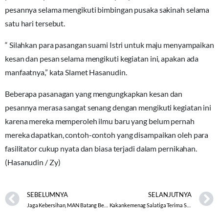
pesannya selama mengikuti bimbingan pusaka sakinah selama
satu hari tersebut.
“ Silahkan para pasangan suami Istri untuk maju menyampaikan
kesan dan pesan selama mengikuti kegiatan ini, apakan ada
manfaatnya,” kata Slamet Hasanudin.
Beberapa pasanagan yang mengungkapkan kesan dan
pesannya merasa sangat senang dengan mengikuti kegiatan ini
karena mereka memperoleh ilmu baru yang belum pernah
mereka dapatkan, contoh-contoh yang disampaikan oleh para
fasilitator cukup nyata dan biasa terjadi dalam pernikahan.
(Hasanudin / Zy)
SEBELUMNYA
SELANJUTNYA
Jaga Kebersihan, MAN Batang Berlakukan Piket Kelas Meski PJJ
Kakankemenag Salatiga Terima Secara Resmi 7 Mahasiswa PPL UIN Walisongo Semarang