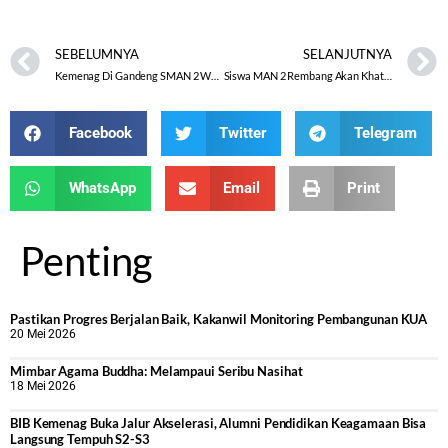
SEBELUMNYA
SELANJUTNYA
Kemenag Di Gandeng SMAN 2 Wonogiri Isi Pesantren Kilat
Siswa MAN 2 Rembang Akan Khatamkan Al-qur’an 100 kali
Facebook
Twitter
Telegram
WhatsApp
Email
Print
Penting
Pastikan Progres Berjalan Baik, Kakanwil Monitoring Pembangunan KUA
20 Mei 2026
Mimbar Agama Buddha: Melampaui Seribu Nasihat
18 Mei 2026
BIB Kemenag Buka Jalur Akselerasi, Alumni Pendidikan Keagamaan Bisa
Langsung Tempuh S2-S3