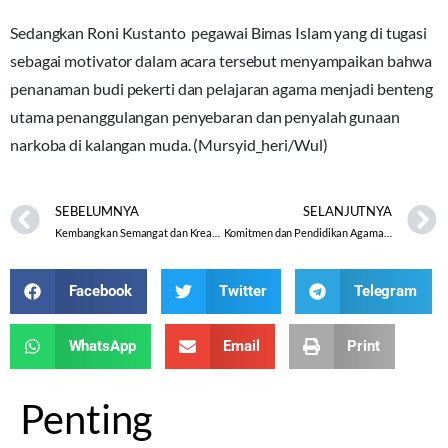
Sedangkan Roni Kustanto pegawai Bimas Islam yang di tugasi
sebagai motivator dalam acara tersebut menyampaikan bahwa
penanaman budi pekerti dan pelajaran agama menjadi benteng
utama penanggulangan penyebaran dan penyalah gunaan
narkoba di kalangan muda. (Mursyid_heri/Wul)
SEBELUMNYA
SELANJUTNYA
Kembangkan Semangat dan Kreasi Anak, IGRA Adakan Pelatihan Senam Islami Ceria
Komitmen dan Pendidikan Agama benteng Generasi Muda dari Pengaruh Narkoba
Facebook
Twitter
Telegram
WhatsApp
Email
Print
Penting