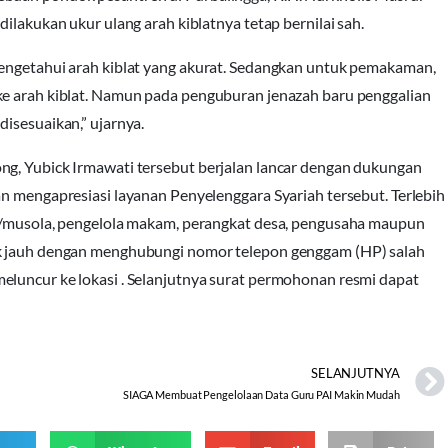
ilakukan ukur ulang arah kiblatnya tetap bernilai sah.
mengetahui arah kiblat yang akurat. Sedangkan untuk pemakaman,
ke arah kiblat. Namun pada penguburan jenazah baru penggalian
isesuaikan,” ujarnya.
ng, Yubick Irmawati tersebut berjalan lancar dengan dukungan
an mengapresiasi layanan Penyelenggara Syariah tersebut. Terlebih
id/musola, pengelola makam, perangkat desa, pengusaha maupun
ak jauh dengan menghubungi nomor telepon genggam (HP) salah
eluncur ke lokasi . Selanjutnya surat permohonan resmi dapat
SELANJUTNYA
SIAGA Membuat Pengelolaan Data Guru PAI Makin Mudah