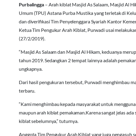
Purbalingga
– Arah kiblat Masjid As Salaam, Masjid Al
Umum (TPU) Astana Purba Mustika yang terletak di Kelu
dan diverifikasi Tim Penyelenggara Syariah Kantor Kem
Ketua Tim Pengukur Arah Kiblat, Purwadi usai melakukan k
(27/2/2019).
“Masjid As Salaam dan Masjid Al Hikam, keduanya merupa
tahun 2019. Sedangkan 2 tempat lainnya adalah pemakama
ungkapnya.
Dari hasil pengukuran tersebut, Purwadi menghimbau ma
terbaru.
“Kami menghimbau kepada masyarakat untuk menggunakan 
maupun arah kiblat pemakaman.Karena sangat jelas ada se
kiblat sebelumnya,” tuturnya.
Anggota Tim Pengukur Arah Kiblat yang juga pengasuh s