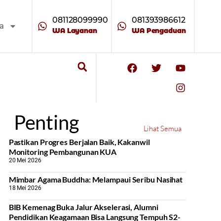
081128099990
081393986612
ta
WA Layanan
WA Pengaduan
Penting
Lihat Semua
Pastikan Progres Berjalan Baik, Kakanwil
Monitoring Pembangunan KUA
20 Mei 2026
Mimbar Agama Buddha: Melampaui Seribu Nasihat
18 Mei 2026
BIB Kemenag Buka Jalur Akselerasi, Alumni
Pendidikan Keagamaan Bisa Langsung Tempuh S2-