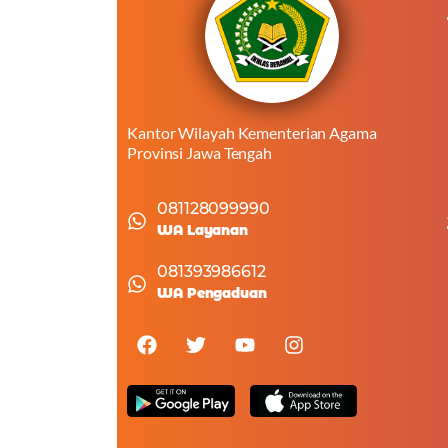
Kantor Wilayah Kementerian Agama
Provinsi Jawa Tengah
081128099990
WA Layanan
081393986612
WA Pengaduan