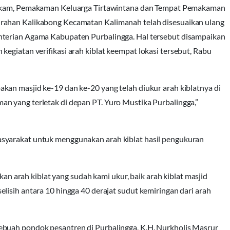
 Hikam, Pemakaman Keluarga Tirtawintana dan Tempat Pemakaman
rahan Kalikabong Kecamatan Kalimanah telah disesuaikan ulang
enterian Agama Kabupaten Purbalingga. Hal tersebut disampaikan
egiatan verifikasi arah kiblat keempat lokasi tersebut, Rabu
kan masjid ke-19 dan ke-20 yang telah diukur arah kiblatnya di
n yang terletak di depan PT. Yuro Mustika Purbalingga,”
syarakat untuk menggunakan arah kiblat hasil pengukuran
arah kiblat yang sudah kami ukur, baik arah kiblat masjid
lisih antara 10 hingga 40 derajat sudut kemiringan dari arah
ebuah pondok pesantren di Purbalingga, K.H. Nurkholis Masrur