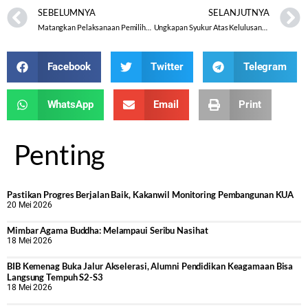
SEBELUMNYA
SELANJUTNYA
Matangkan Pelaksanaan Pemilihan Penyuluh Teladan, Kemenag Kab. Batang Gelar Rakor Bersama Seluruh Penyuluh
Ungkapan Syukur Atas Kelulusannya, Siswa MA Sunan Kalijaga Bawang Gelar Kegiatan Berbagi Dengan Tema “ Lulus, Berbagi dengan Tulus,”
Facebook
Twitter
Telegram
WhatsApp
Email
Print
Penting
Pastikan Progres Berjalan Baik, Kakanwil Monitoring Pembangunan KUA
20 Mei 2026
Mimbar Agama Buddha: Melampaui Seribu Nasihat
18 Mei 2026
BIB Kemenag Buka Jalur Akselerasi, Alumni Pendidikan Keagamaan Bisa
Langsung Tempuh S2-S3
18 Mei 2026