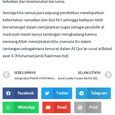
kebaikan dan keselamatan bersama.
Semoga kita semua para pejuang pendidikan mendapatkan
keberkahan ramadlan dan idul fitri sehingga kedepan lebih
bersemangat dalam menjalankan tugas sebagai pendidik di
madrasah meski banya tantangan menghadang karena
memang Allah menciptakan kita ,manusia itu dalam
tantangan,sebagaimana tersurat dalam Al Qur’an surat al Balad
ayat 4. (Muhamad jamil/Sukirman/bd)
SEBELUMNYA
SELANJUTNYA
Jelang Ujian Praktik PJOK Metrobara Berbenah
Juarai Lomba Cerpen Kartini 2022, Firza Sujud Syukur
Facebook
Twitter
Telegram
WhatsApp
Email
Print