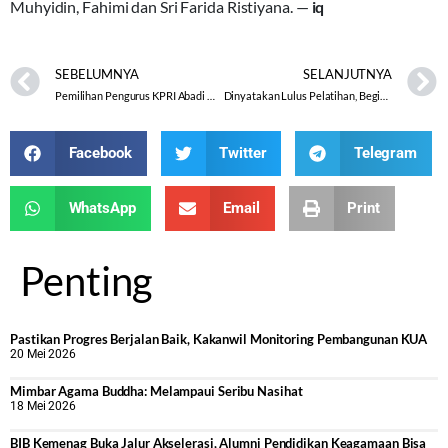
Muhyidin, Fahimi dan Sri Farida Ristiyana. —
iq
SEBELUMNYA
SELANJUTNYA
Pemilihan Pengurus KPRI Abadi melalui Bilik Suara
Dinyatakan Lulus Pelatihan, Begini Tanggapan Peserta
Facebook
Twitter
Telegram
WhatsApp
Email
Print
Penting
Pastikan Progres Berjalan Baik, Kakanwil Monitoring Pembangunan KUA
20 Mei 2026
Mimbar Agama Buddha: Melampaui Seribu Nasihat
18 Mei 2026
BIB Kemenag Buka Jalur Akselerasi, Alumni Pendidikan Keagamaan Bisa