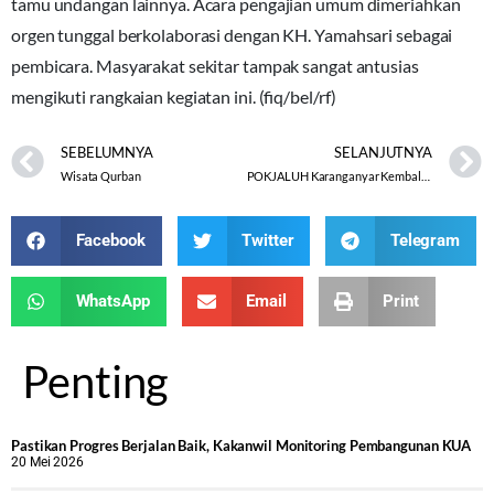
tamu undangan lainnya. Acara pengajian umum dimeriahkan
orgen tunggal berkolaborasi dengan KH. Yamahsari sebagai
pembicara. Masyarakat sekitar tampak sangat antusias
mengikuti rangkaian kegiatan ini. (fiq/bel/rf)
SEBELUMNYA
SELANJUTNYA
Wisata Qurban
POKJALUH Karanganyar Kembali Tebar Hewan Qurban
Facebook
Twitter
Telegram
WhatsApp
Email
Print
Penting
Pastikan Progres Berjalan Baik, Kakanwil Monitoring Pembangunan KUA
20 Mei 2026