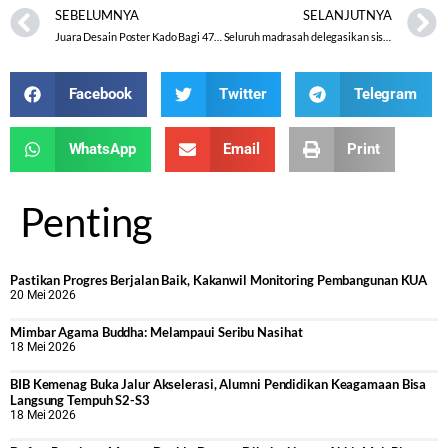
SEBELUMNYA
SELANJUTNYA
Juara Desain Poster Kado Bagi 47 Th MAN Cilacap
Seluruh madrasah delegasikan siswa terbaik dalam KSM dan AKSIOMA 2017
Facebook
Twitter
Telegram
WhatsApp
Email
Print
Penting
Pastikan Progres Berjalan Baik, Kakanwil Monitoring Pembangunan KUA
20 Mei 2026
Mimbar Agama Buddha: Melampaui Seribu Nasihat
18 Mei 2026
BIB Kemenag Buka Jalur Akselerasi, Alumni Pendidikan Keagamaan Bisa
Langsung Tempuh S2-S3
18 Mei 2026