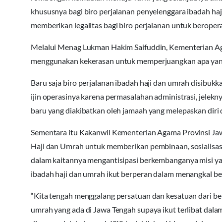
khususnya bagi biro perjalanan penyelenggara ibadah ha
memberikan legalitas bagi biro perjalanan untuk beropera
Melalui Menag Lukman Hakim Saifuddin, Kementerian Aga
menggunakan kekerasan untuk memperjuangkan apa yang 
Baru saja biro perjalanan ibadah haji dan umrah disib
ijin operasinya karena permasalahan administrasi, jelek
baru yang diakibatkan oleh jamaah yang melepaskan diri
Sementara itu Kakanwil Kementerian Agama Provinsi Jaw
Haji dan Umrah untuk memberikan pembinaan, sosialisas
dalam kaitannya mengantisipasi berkembanganya misi y
ibadah haji dan umrah ikut berperan dalam menangkal b
“Kita tengah menggalang persatuan dan kesatuan dari ber
umrah yang ada di Jawa Tengah supaya ikut terlibat dal