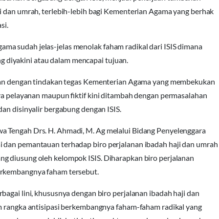
ji dan umrah, terlebih-lebih bagi Kementerian Agama yang berhak
si.
ma sudah jelas-jelas menolak faham radikal dari
ISIS dimana
diyakini atau dalam mencapai tujuan.
ukkan dengan tindakan tegas Kementerian Agama yang membekukan
nya pelayanan maupun fiktif kini ditambah dengan permasalahan
 dan disinyalir bergabung dengan
ISIS
.
a Tengah Drs. H. Ahmadi, M. Ag melalui Bidang Penyelenggara
i dan pemantauan terhadap biro perjalanan ibadah haji dan umrah
ang diusung oleh kelompok
ISIS
. Diharapkan biro perjalanan
erkembangnya faham tersebut.
bagai lini, khususnya dengan biro perjalanan ibadah haji dan
am rangka antisipasi berkembangnya faham-faham radikal yang