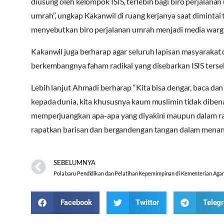
diusung oleh kelompok
ISIS
, terlebih bagi biro perjalan
umrah”, ungkap Kakanwil di ruang kerjanya saat dimintai
menyebutkan biro perjalanan umrah menjadi media war
Kakanwil juga berharap agar seluruh lapisan masyaraka
berkembangnya faham radikal yang disebarkan
ISIS
terse
Lebih lanjut Ahmadi berharap “Kita bisa dengar, baca da
kepada dunia, kita khususnya kaum muslimin tidak dibe
memperjuangkan apa-apa yang diyakini maupun dalam ran
rapatkan barisan dan bergandengan tangan dalam men
SEBELUMNYA
Pola baru Pendidikan dan Pelatihan Kepemimpinan di Kementerian Ag
Facebook
Twitter
Teleg