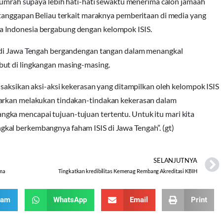
an umrah supaya lebih hati-hati sewaktu menerima calon jamaah
 tanggapan Beliau terkait maraknya pemberitaan di media yang
ga Indonesia bergabung dengan kelompok
ISIS
.
t di Jawa Tengah bergandengan tangan dalam menangkal
but di lingkangan masing-masing.
n saksikan aksi-aksi kekerasan yang ditampilkan oleh kelompok
ISIS
narkan melakukan tindakan-tindakan kekerasan dalam
gka mencapai tujuan-tujuan tertentu. Untuk itu mari kita
angkal berkembangnya faham
ISIS
di Jawa Tengah”. (gt)
SELANJUTNYA
ama
Tingkatkan kredibilitas Kemenag Rembang Akreditasi KBIH
ram
WhatsApp
Email
Print