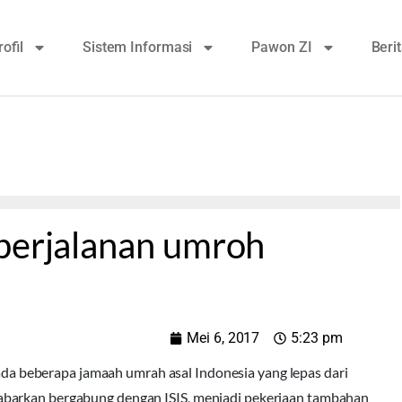
rofil
Sistem Informasi
Pawon ZI
Beri
 perjalanan umroh
Mei 6, 2017
5:23 pm
 beberapa jamaah umrah asal Indonesia yang lepas dari
kabarkan bergabung dengan
ISIS
, menjadi pekerjaan tambahan