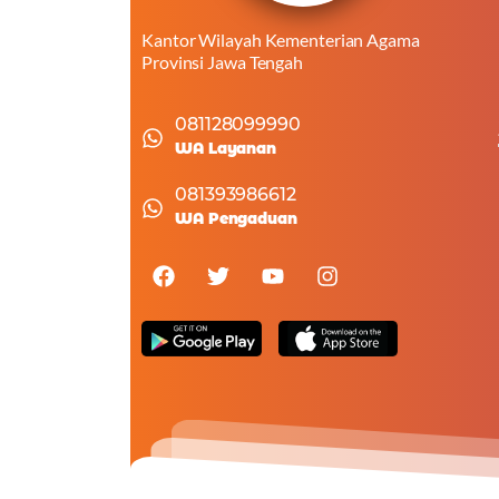
Kantor Wilayah Kementerian Agama
Provinsi Jawa Tengah
081128099990
WA Layanan
081393986612
WA Pengaduan