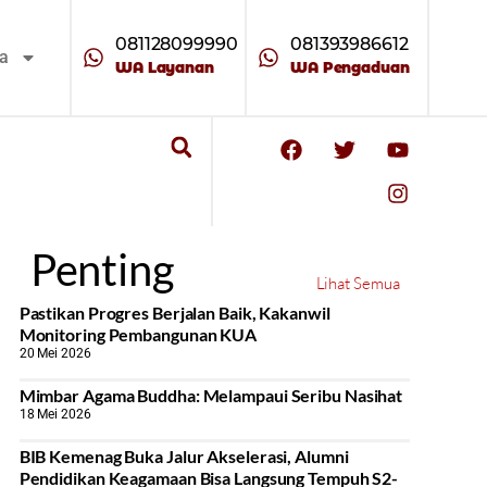
081128099990
081393986612
ta
WA Layanan
WA Pengaduan
Penting
Lihat Semua
Pastikan Progres Berjalan Baik, Kakanwil
Monitoring Pembangunan KUA
20 Mei 2026
Mimbar Agama Buddha: Melampaui Seribu Nasihat
18 Mei 2026
BIB Kemenag Buka Jalur Akselerasi, Alumni
Pendidikan Keagamaan Bisa Langsung Tempuh S2-