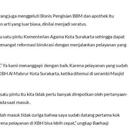
ng juga menggeluti Bisnis Pengisian BBM dan apothek itu
i yang luar biasa, dinilai menjadi seratus.
du satu pintu Kementerian Agama Kota Surakarta sehingga dapat
semangat reformasi birokrasi dengan menjalankan pelayanan yang
“ Ya kami menanggapi dengan baik. Karena pelayanan yang sudah
l KBH Al Mabrur Kota Surakarta, ketika ditemui di serambi Masjid
tu pintu itu kita tidak perlu banyak direpotkan oleh pertanyaan-
da saat masuk .
 sudah masuk tidak curiga bahwa saya sudah datang pertama kok
rena pelayanan di KBH bisa lebih cepat,” ungkap Baehaqi