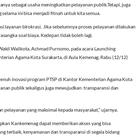
anya sebagai usaha meningkatkan pelayanan publik.Tetapi, juga
selama ini bisa menjadi fitnah untuk kita semua.
i layanan birokrasi. Jika sebelumnya proses pelayanan dilakukan
sangka soal biaya. Kedepan tidak boleh lagi.
Wakil Walikota, Achmad Purnomo, pada acara Launching
terian Agama Kota Surakarta, di Aula Kemenag, Rabu (12/12)
penuh inovasi program PTSP di Kantor Kementerian Agama Kota
nan publik sekaligus juga mewujudkan transparansi dan
an pelayanan yang maksimal kepada masyarakat,” ujarnya.
apkan Kankemenag dapat memberikan akses yang bisa
 terbaik, kenyamanan dan transparansi di segala bidang