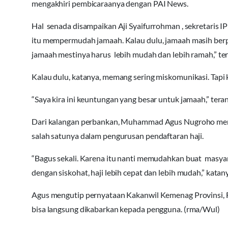
mengakhiri pembicaraanya dengan PAI News.
Hal senada disampaikan Aji Syaifurrohman , sekretaris I
itu mempermudah jamaah. Kalau dulu, jamaah masih berpu
jamaah mestinya harus lebih mudah dan lebih ramah,” te
Kalau dulu, katanya, memang sering miskomunikasi. Tapi 
“Saya kira ini keuntungan yang besar untuk jamaah,” ter
Dari kalangan perbankan, Muhammad Agus Nugroho meny
salah satunya dalam pengurusan pendaftaran haji.
“Bagus sekali. Karena itu nanti memudahkan buat masyar
dengan siskohat, haji lebih cepat dan lebih mudah,” katany
Agus mengutip pernyataan Kakanwil Kemenag Provinsi, Fa
bisa langsung dikabarkan kepada pengguna. (rma/Wul)