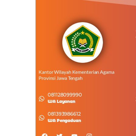
Kantor Wilayah Kementerian Agama
Provinsi Jawa Tengah
081128099990
WA Layanan
081393986612
WA Pengaduan