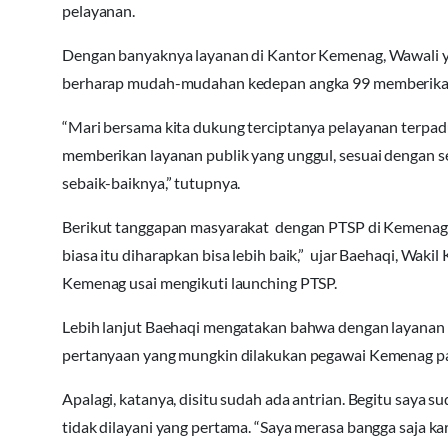
pelayanan.
Dengan banyaknya layanan di Kantor Kemenag, Wawali ya
berharap mudah-mudahan kedepan angka 99 memberikan art
“Mari bersama kita dukung terciptanya pelayanan terpa
memberikan layanan publik yang unggul, sesuai dengan 
sebaik-baiknya,” tutupnya.
Berikut tanggapan masyarakat dengan PTSP di Kemenag.
biasa itu diharapkan bisa lebih baik,” ujar Baehaqi, Waki
Kemenag usai mengikuti launching PTSP.
Lebih lanjut Baehaqi mengatakan bahwa dengan layanan sa
pertanyaan yang mungkin dilakukan pegawai Kemenag pa
Apalagi, katanya, disitu sudah ada antrian. Begitu saya
tidak dilayani yang pertama. “Saya merasa bangga saja ka