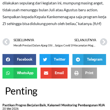
dilakukan sepulang dari kegiatan ini, mumpung masing anget,
tidak usah menunggu bulan Juli atau Agustus baru action.
Sampaikan kepada Kepala Kankemenag apa saja program kerja
ZI sehingga bisa didukung penuh oleh beliau,” katanya. (fi/rf)
SEBELUMNYA
SELANJUTNYA
Meraih Prestasi Dalam Ajang OSI 2021
Satgas Covid 19 Kecamatan Magelang Utara: Masyarakat Harus Terapkan 5M Saat Menggelar Akad Nikah Di Luar Kantor KUA
Facebook
Twitter
Telegram
WhatsApp
Email
Print
Penting
Pastikan Progres Berjalan Baik, Kakanwil Monitoring Pembangunan KUA
20 Mei 2026