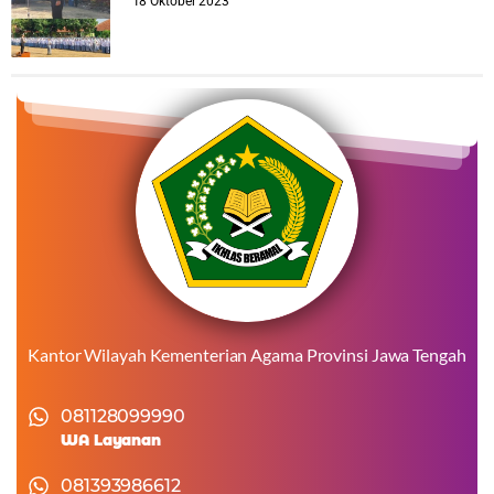
18 Oktober 2023
Kantor Wilayah Kementerian Agama Provinsi Jawa Tengah
081128099990
WA Layanan
081393986612