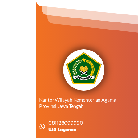
Kantor Wilayah Kementerian Agama
Provinsi Jawa Tengah
081128099990
WA Layanan