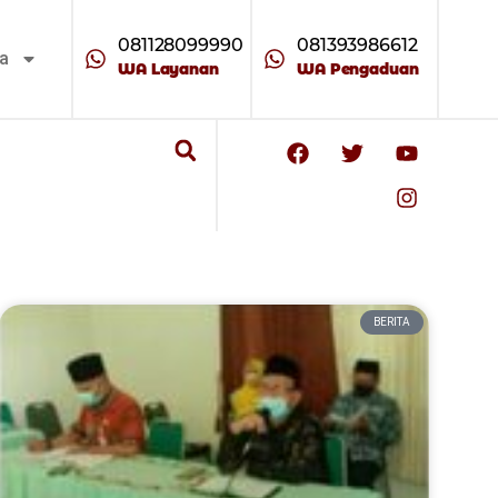
081128099990
081393986612
ta
WA Layanan
WA Pengaduan
BERITA