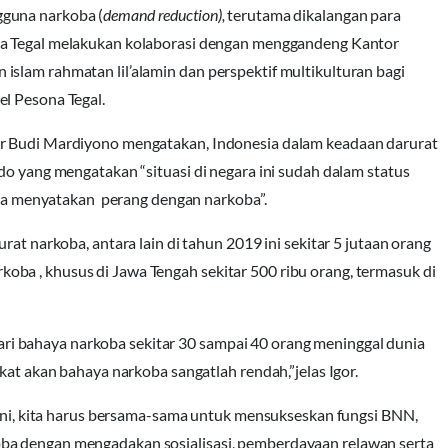
gguna narkoba (
demand reduction),
terutama dikalangan para
ta Tegal melakukan kolaborasi dengan menggandeng Kantor
slam rahmatan lil’alamin dan perspektif multikulturan bagi
l Pesona Tegal.
or Budi Mardiyono mengatakan, Indonesia dalam keadaan darurat
do yang mengatakan “situasi di negara ini sudah dalam status
 menyatakan perang dengan narkoba”.
rat narkoba, antara lain di tahun 2019 ini sekitar 5 jutaan orang
a , khusus di Jawa Tengah sekitar 500 ribu orang, termasuk di
n dari bahaya narkoba sekitar 30 sampai 40 orang meninggal dunia
kat akan bahaya narkoba sangatlah rendah,”jelas Igor.
n ini, kita harus bersama-sama untuk mensukseskan fungsi BNN,
ba dengan mengadakan sosialisasi, pemberdayaan relawan serta