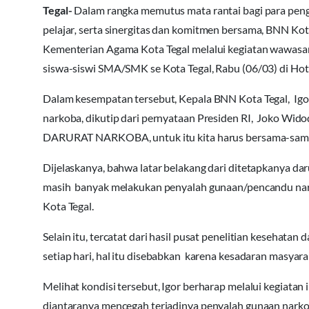
Tegal-
Dalam rangka memutus mata rantai bagi para pen
pelajar
,
serta sinergitas dan komitmen bersama, BNN Ko
Kementerian Agama Kota Tegal melalui kegiatan wawasan i
siswa-siswi SMA/SMK se Kota Tegal, Rabu (06/03) di Hote
Dalam kesempatan tersebut, Kepala BNN Kota Tegal, Ig
narkoba, dikutip dari pernyataan Presiden RI, Joko Wido
DARURAT NARKOBA, untuk itu kita harus bersama-sama
Dijelaskanya, bahwa latar belakang dari ditetapkanya daru
masih banyak melakukan penyalah gunaan/pencandu narkob
Kota Tegal.
Selain itu, tercatat dari hasil pusat penelitian kesehata
setiap hari, hal itu disebabkan karena kesadaran masyara
Melihat kondisi tersebut, Igor berharap melalui kegiata
diantaranya mencegah terjadinya penyalah gunaan narko