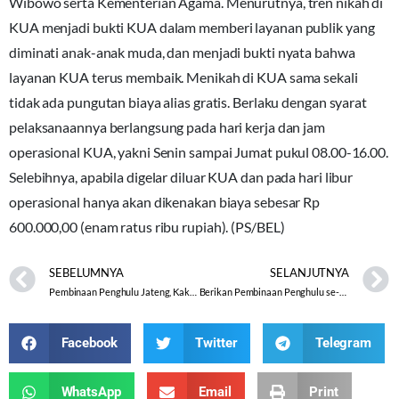
Wibowo serta Kementerian Agama. Menurutnya, tren nikah di
KUA menjadi bukti KUA dalam memberi layanan publik yang
diminati anak-anak muda, dan menjadi bukti nyata bahwa
layanan KUA terus membaik. Menikah di KUA sama sekali
tidak ada pungutan biaya alias gratis. Berlaku dengan syarat
pelaksanaannya berlangsung pada hari kerja dan jam
operasional KUA, yakni Senin sampai Jumat pukul 08.00-16.00.
Selebihnya, apabila digelar diluar KUA dan pada hari libur
operasional hanya akan dikenakan biaya sebesar Rp
600.000,00 (enam ratus ribu rupiah). (PS/BEL)
SEBELUMNYA
SELANJUTNYA
Pembinaan Penghulu Jateng, Kakanwil Musta’in Ahmad Ingatkan untuk Asah, Asih, Asuh
Berikan Pembinaan Penghulu se-Jawa Tengah, Sesdir Bimas Islam: Kita Tuntaskan Tata Kelola PNBP dengan Baik
Facebook
Twitter
Telegram
WhatsApp
Email
Print