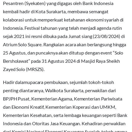
Pesantren (Syekaten) yang digagas oleh Bank Indonesia
kembali hadir di Kota Surakarta, membawa semangat
kolaborasi untuk memperkuat ketahanan ekonomi syariah di
Indonesia. Festival tahunan yang telah menjadi agenda rutin
sejak 2021 ini resmi dibuka pada Jumat siang (23/08/2024) di
Atrium Solo Square. Rangkaian acara akan berlangsung hingga
25 Agustus, dan puncaknya akan ditutup dengan event “Solo
Bersholawat” pada 31 Agustus 2024 di Masjid Raya Sheikh
Zayed Solo (MRSZS).
Hadir dalamupacara pembukaan, sejumlah tokoh-tokoh
penting diantaranya, Walikota Surakarta, perwakilan dari
BPJPH Pusat, Kementerian Agama, Kementerian Pariwisata
dan Ekonomi Kreatif, Kementerian Koperasi dan UMKM,
Kementerian Kesehatan, serta lembaga keuangan seperti Bank
Indonesia dan Otoritas Jasa Keuangan. Kehadiran perwakilan
dari Komisi Nasional Ekonomi Keuangan Syariah, tokoh agama,