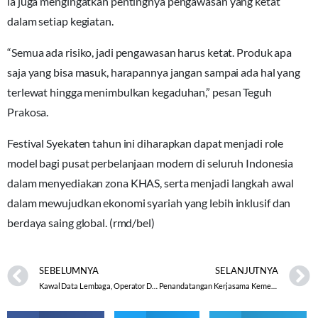
ia juga mengingatkan pentingnya pengawasan yang ketat
dalam setiap kegiatan.
“Semua ada risiko, jadi pengawasan harus ketat. Produk apa
saja yang bisa masuk, harapannya jangan sampai ada hal yang
terlewat hingga menimbulkan kegaduhan,” pesan Teguh
Prakosa.
Festival Syekaten tahun ini diharapkan dapat menjadi role
model bagi pusat perbelanjaan modern di seluruh Indonesia
dalam menyediakan zona KHAS, serta menjadi langkah awal
dalam mewujudkan ekonomi syariah yang lebih inklusif dan
berdaya saing global. (rmd/bel)
SEBELUMNYA
SELANJUTNYA
Kawal Data Lembaga, Operator Data Ujung Tombak dalam Sistem Pendidikan Islam
Penandatangan Kerjasama Kemenag Kota Semarang dengan BPS BPIH