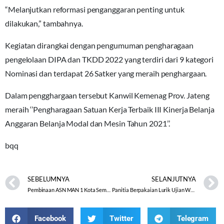
“Melanjutkan reformasi penganggaran penting untuk
dilakukan,” tambahnya.
Kegiatan dirangkai dengan pengumuman pengharagaan
pengelolaan DIPA dan TKDD 2022 yang terdiri dari 9 kategori
Nominasi dan terdapat 26 Satker yang meraih penghargaan.
Dalam pengghargaan tersebut Kanwil Kemenag Prov. Jateng
meraih ‘’Pengharagaan Satuan Kerja Terbaik III Kinerja Belanja
Anggaran Belanja Modal dan Mesin Tahun 2021’’.
bqq
SEBELUMNYA
SELANJUTNYA
Pembinaan ASN MAN 1 Kota Semarang tentang Penyusunan SKP dan PAK
Panitia Berpakaian Lurik Ujian Wawancara CPNS Kemenag di MAN 1 Surakarta Lebih Menarik
Facebook
Twitter
Telegram